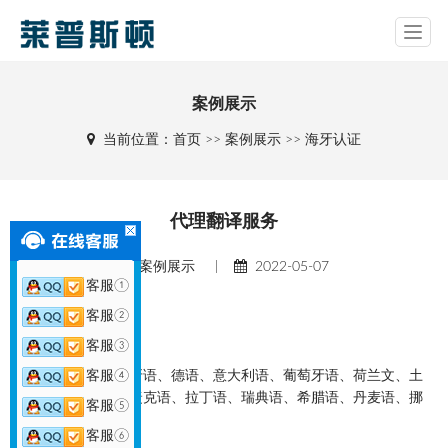
案例展示
当前位置：
首页
>>
案例展示
>>
海牙认证
代理翻译服务
案例展示 |
2022-05-07
客服①
翻译语种
：
客服②
客服③
欧洲
英语、法语、西班牙语、德语、意大利语、葡萄牙语、荷兰文、土
客服④
耳其语、波兰语、捷克语、拉丁语、瑞典语、希腊语、丹麦语、挪
客服⑤
威语、罗马尼亚语
客服⑥